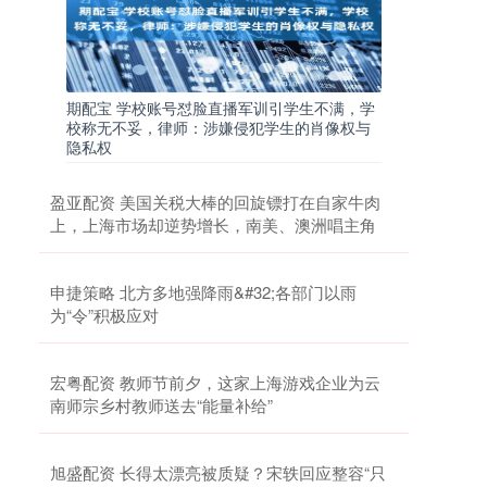
期配宝 学校账号怼脸直播军训引学生不满，学
校称无不妥，律师：涉嫌侵犯学生的肖像权与
隐私权
盈亚配资 美国关税大棒的回旋镖打在自家牛肉
上，上海市场却逆势增长，南美、澳洲唱主角
申捷策略 北方多地强降雨&#32;各部门以雨
为“令”积极应对
宏粤配资 教师节前夕，这家上海游戏企业为云
南师宗乡村教师送去“能量补给”
旭盛配资 长得太漂亮被质疑？宋轶回应整容“只