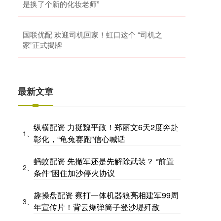
是换了个新的化妆老师”
国联优配 欢迎司机回家！虹口这个 “司机之
家”正式揭牌
最新文章
纵横配资 力挺魏平政！郑丽文6天2度奔赴
1、
彰化，“龟兔赛跑”信心喊话
蚂蚊配资 先撤军还是先解除武装？ “前置
2、
条件”困住加沙停火协议
趣操盘配资 察打一体机器狼亮相建军99周
3、
年宣传片！背云爆弹筒子登沙堤歼敌