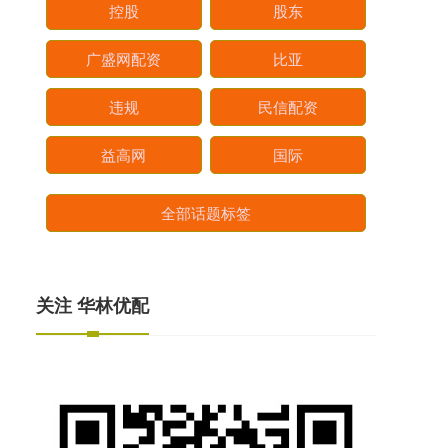
控股
股东
广盛网配资
比亚
违规
民信配资
益高网
国际
全部话题标签
关注 华林优配