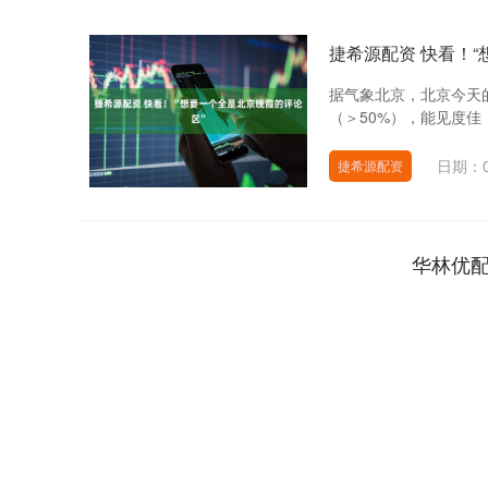
捷希源配资 快看！
据气象北京，北京今天
（＞50%），能见度佳，
日期：0
捷希源配资
华林优