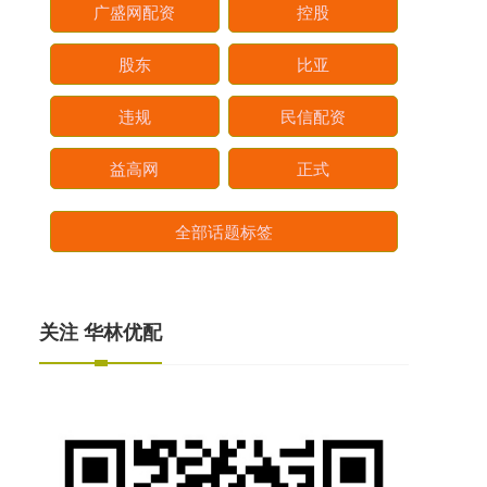
广盛网配资
控股
股东
比亚
违规
民信配资
益高网
正式
全部话题标签
关注 华林优配