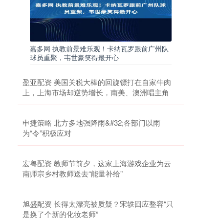
嘉多网 执教前景难乐观！卡纳瓦罗跟前广州队
球员重聚，韦世豪笑得最开心
盈亚配资 美国关税大棒的回旋镖打在自家牛肉
上，上海市场却逆势增长，南美、澳洲唱主角
申捷策略 北方多地强降雨&#32;各部门以雨
为“令”积极应对
宏粤配资 教师节前夕，这家上海游戏企业为云
南师宗乡村教师送去“能量补给”
旭盛配资 长得太漂亮被质疑？宋轶回应整容“只
是换了个新的化妆老师”