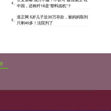
4、
中国，还称歼16是“塑料战机”？
道正网 5岁儿子近30万存款，被妈妈取到
5、
只剩40多！法院判了
谱