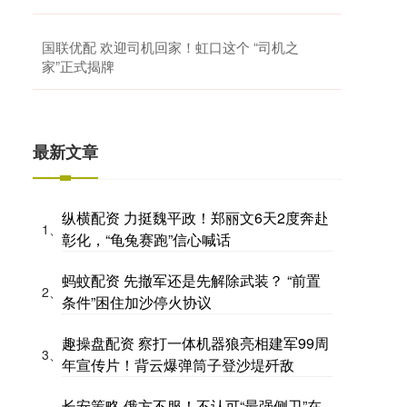
国联优配 欢迎司机回家！虹口这个 “司机之
家”正式揭牌
最新文章
纵横配资 力挺魏平政！郑丽文6天2度奔赴
1、
彰化，“龟兔赛跑”信心喊话
蚂蚊配资 先撤军还是先解除武装？ “前置
2、
条件”困住加沙停火协议
趣操盘配资 察打一体机器狼亮相建军99周
3、
年宣传片！背云爆弹筒子登沙堤歼敌
长安策略 俄方不服！不认可“最强侧卫”在