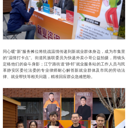
同心暖“新”服务摊位将统战温情传递到新就业群体身边，成为市集里
的“温情打卡点”。街道民族联委员为快递外卖小哥公益拍摄，用镜头
定格他们的奋斗身影；江宁路街道“静邻”就业服务站的工作人员与民
革静安区委社法委的专业律师耐心解答新就业群体及市民的劳动法
律、就业帮扶等相关问题，精准回应群众急难愁盼。