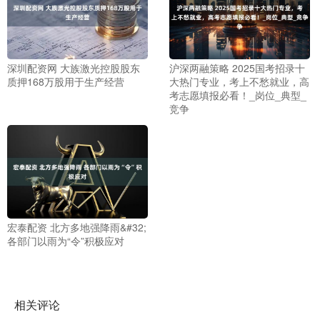
深圳配资网 大族激光控股股东
沪深两融策略 2025国考招录十
质押168万股用于生产经营
大热门专业，考上不愁就业，高
考志愿填报必看！_岗位_典型_
竞争
宏泰配资 北方多地强降雨&#32;
各部门以雨为“令”积极应对
相关评论