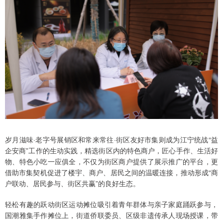
岁月滋味·老字号展销区和常来常往·街区友好市集则成为江宁统战“益
企安商”工作的生动实践，精选街区内的特色商户，匠心手作、生活好
物、特色小吃一应俱全，不仅为街区商户提供了展示推广的平台，更
借助市集契机促进了楼宇、商户、居民之间的温暖连接，推动形成“商
户联动、居民参与、街区共赢”的良好生态。
轻松有趣的跃动街区运动摊位吸引着青年群体与亲子家庭踊跃参与，
国潮雅集手作摊位上，街道侨联委员、区级非遗传承人现场授课，带