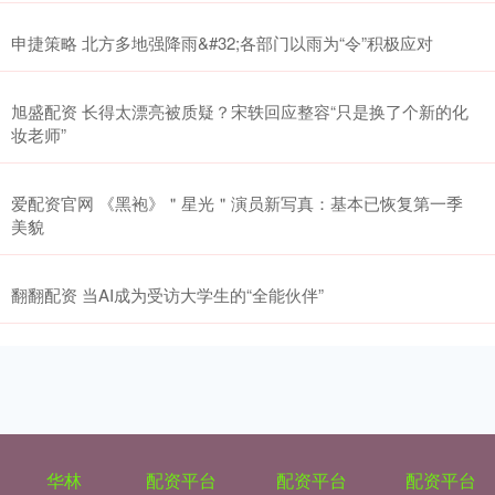
申捷策略 北方多地强降雨&#32;各部门以雨为“令”积极应对
旭盛配资 长得太漂亮被质疑？宋轶回应整容“只是换了个新的化
妆老师”
爱配资官网 《黑袍》＂星光＂演员新写真：基本已恢复第一季
美貌
翻翻配资 当AI成为受访大学生的“全能伙伴”
华林
配资平台
配资平台
配资平台