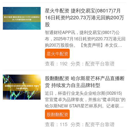
星火牛配资 捷利交易宝(08017)7月
16日耗资约220.73万港元回购200万
股
智通财经APP讯，捷利交易宝(08017)公
布，2025年7月16日耗资约220.73万港元回
购200万股股份。 【免责声明】本文仅代
表作者本人观点，与和讯网无....
星火牛配资
查看：
192
分类：
配资平台靠谱
股翻翻配资 哈尔斯星芒杯产品直播断
货 持续发力自主品牌转型
近日，杯壶行业龙头企业哈尔斯(002615)
官宣鹭卓为品牌挚友，并推出“鹭卓同款”的
哈尔斯NEW STAR星芒杯系列。记者获
悉，在当日的直播中，单价159元的“....
股翻翻配资
查看：
115
分类：
配资平台靠谱