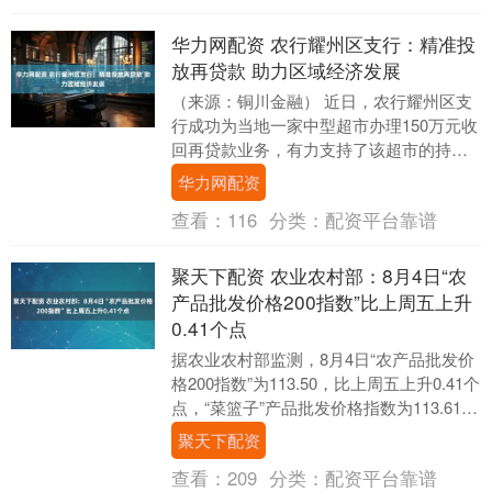
华力网配资 农行耀州区支行：精准投
放再贷款 助力区域经济发展
（来源：铜川金融） 近日，农行耀州区支
行成功为当地一家中型超市办理150万元收
回再贷款业务，有力支持了该超市的持续
运营与发展，为耀州城区经济和民生注入
华力网配资
活力。 该....
查看：
116
分类：
配资平台靠谱
聚天下配资 农业农村部：8月4日“农
产品批发价格200指数”比上周五上升
0.41个点
据农业农村部监测，8月4日“农产品批发价
格200指数”为113.50，比上周五上升0.41个
点，“菜篮子”产品批发价格指数为113.61，
比上周五上升0.47个....
聚天下配资
查看：
209
分类：
配资平台靠谱