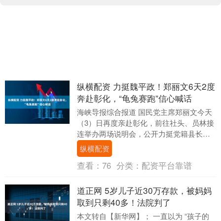
纵横配资 力挺魏平政！郑丽文6天2度
奔赴彰化，“龟兔赛跑”信心喊话
海峡导报综合报道 国民党主席郑丽文今天
（3）日再度亲赴彰化，前往社头、员林接
连举办两场说明会，公开力挺党籍县长参
选人魏平政及党籍参选人，以实际行动破
纵横配资
除外界“换将....
查看：
76
分类：
配资平台靠谱
道正网 5岁儿子近30万存款，被妈妈
取到只剩40多！法院判了
本文转自【新华网】； 一直以为 “孩子的