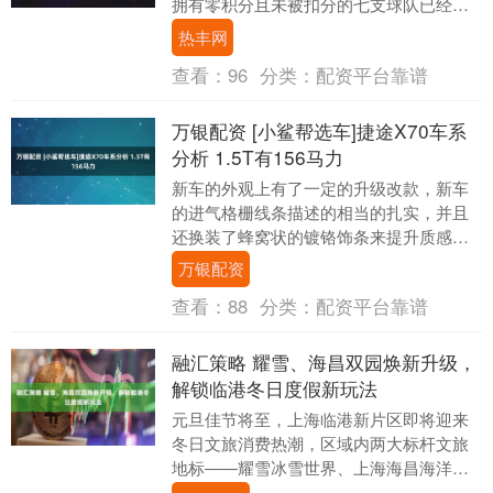
拥有零积分且未被扣分的七支球队已经在
联赛积分榜上领先。成都蓉城与云南玉昆
热丰网
迅速崛起，跃升为....
查看：
96
分类：
配资平台靠谱
万银配资 [小鲨帮选车]捷途X70车系
分析 1.5T有156马力
新车的外观上有了一定的升级改款，新车
的进气格栅线条描述的相当的扎实，并且
还换装了蜂窝状的镀铬饰条来提升质感，
黑色的中网质感十足，进气格栅还可以选
万银配资
装x70车型上配....
查看：
88
分类：
配资平台靠谱
融汇策略 耀雪、海昌双园焕新升级，
解锁临港冬日度假新玩法
元旦佳节将至，上海临港新片区即将迎来
冬日文旅消费热潮，区域内两大标杆文旅
地标——耀雪冰雪世界、上海海昌海洋公
园同步焕新，以“产品+活动”双线升级的沉