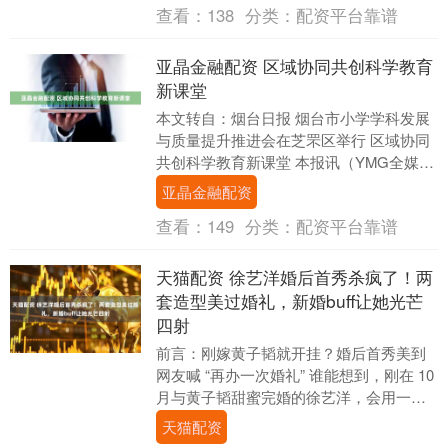
查看：
138
分类：
配资平台靠谱
亚晶金融配资 区域协同共创科学教育
新课堂
本文转自：烟台日报 烟台市小学学科发展
与质量提升推进会在芝罘区举行 区域协同
共创科学教育新课堂 本报讯（YMG全媒体
记者 徐峰 通讯员 贺伟伟）近日，“烟台市
亚晶金融配资
小....
查看：
149
分类：
配资平台靠谱
天猫配资 徐艺洋婚后首秀杀疯了！两
套造型美过婚礼，新婚buff让她光芒
四射
前言：刚嫁黄子韬就开挂？婚后首秀美到
网友喊 “再办一次婚礼” 谁能想到，刚在 10
月与黄子韬甜蜜完婚的徐艺洋，会用一场
婚后首秀炸翻时尚圈？三亚国际婚纱时装
天猫配资
周上....