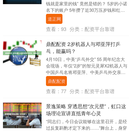
钱就是家里的钱” 竟然是错的？ 5岁的小诺
名下的账户 5年攒了近30万压岁钱和红包
夫妻闹离婚 妈妈把钱一笔笔转走 报班....
道正网
查看：
93
分类：
配资平台靠谱
鼎配配资 2岁机器人与邓亚萍打乒
乓，能赢吗？
4月10日，中美“乒乓外交” 55 周年纪念大
会现场，年仅“2岁”的智元灵犀X2机器人与
中国乒乓名将邓亚萍、中美乒乓外交亲历
者郑敏芝和梁戈亮等现场切磋。据悉，
鼎配配资
灵....
查看：
77
分类：
配资平台靠谱
景逸策略 穿透思想“次元壁”，虹口这
场理论宣讲直抵青年心灵
“同志们，今日会议能够在这里召开，是经
过反复斟酌才定下来的……”舞台上，身穿