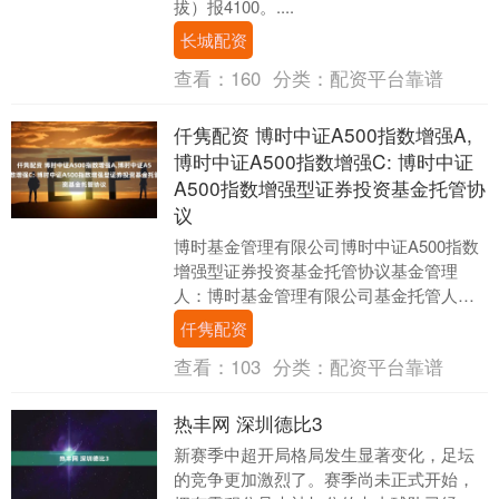
拔）报4100。....
长城配资
查看：
160
分类：
配资平台靠谱
仟隽配资 博时中证A500指数增强A,
博时中证A500指数增强C: 博时中证
A500指数增强型证券投资基金托管协
议
博时基金管理有限公司博时中证A500指数
增强型证券投资基金托管协议基金管理
人：博时基金管理有限公司基金托管人：
中国工商银行股份有限公司目录一、基金
仟隽配资
托管协议当事人....
查看：
103
分类：
配资平台靠谱
热丰网 深圳德比3
新赛季中超开局格局发生显著变化，足坛
的竞争更加激烈了。赛季尚未正式开始，