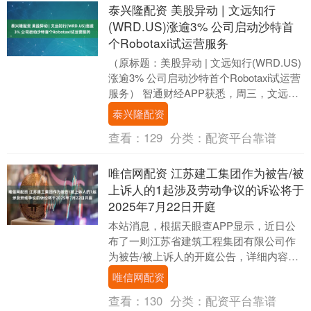
泰兴隆配资 美股异动 | 文远知行
(WRD.US)涨逾3% 公司启动沙特首
个Robotaxi试运营服务
（原标题：美股异动 | 文远知行(WRD.US)
涨逾3% 公司启动沙特首个Robotaxi试运营
服务） 智通财经APP获悉，周三，文远知
行(WRD.US)涨逾3....
泰兴隆配资
查看：
129
分类：
配资平台靠谱
唯信网配资 江苏建工集团作为被告/被
上诉人的1起涉及劳动争议的诉讼将于
2025年7月22日开庭
本站消息，根据天眼查APP显示，近日公
布了一则江苏省建筑工程集团有限公司作
为被告/被上诉人的开庭公告，详细内容如
下： 案号：（2025）苏0105民初6666号....
唯信网配资
查看：
130
分类：
配资平台靠谱