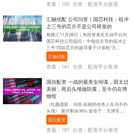
查看：
100
分类：
配资平台靠谱
汇融优配 公司问答丨国芯科技：祖冲
之三号的芯片不是公司研发的
格隆汇11月28日｜有投资者在互动平台向
国芯科技公司提问：中电信主导的祖冲之
三号”同款芯片的超导量子计算机“天
衍-287”已完成搭建。该量子计算系统具
汇融优配
备“量子计....
查看：
141
分类：
配资平台靠谱
国信配资 一战的最美女间谍，因太过
美丽，死后头颅做防腐，至今仍在博
物馆
《红颜谍影：玛塔·哈丽的传奇人生与不朽
头颅》 展开剩余36% 发布于：天津市....
国信配资
查看：
187
分类：
配资平台靠谱