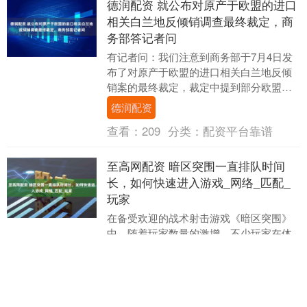
德润配资 就公布对原产于欧盟的进口
相关白兰地反倾销调查最终裁定，商
务部答记者问
有记者问：我们注意到商务部于7月4日发
布了对原产于欧盟的进口相关白兰地反倾
销案的最终裁定，裁定中提到部分欧盟企
业适用价格承诺，不会被征收反倾销税，
德润配资
可以详细介绍一....
查看：
209
分类：
配资平台靠谱
至高网配资 暗区突围一直排队时间
长，如何快速进入游戏_网络_匹配_
玩家
在备受欢迎的战术射击游戏《暗区突围》
中，随着玩家数量的激增，不少玩家在体
验游戏时遇到了匹配时间长、一直排队无
法进入游戏的问题。这种情况不仅影响了
至高网配资
游戏的流畅体验，....
查看：
219
分类：
配资平台靠谱