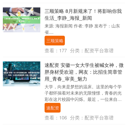
三顺策略 8月新规来了！将影响你我
生活_李静_海报_新闻
来源: 海报新闻 作者: 李静 发布于：山东
省....
三顺策略
查看：
177
分类：
配资平台靠谱
速配资 安徽一女大学生被喊女神，微
胖身材受欢迎，网友：比招生简章管
用_青春_审美_魅力
大学，向来是梦想的温床。这里的每个学
子都怀揣着对未来的无限憧憬，青春的光
彩在这片校园中闪烁。最近，一位来自安
徽某师范院校的女生凭借其独特的风采，
速配资
瞬间成为了网络热....
查看：
106
分类：
配资平台靠谱