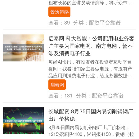
粗布长衫的宣讲员动情演绎，将听众带到
了百年前中共四大召开的现场。这样的情
景逸策略
景宣讲，让红....
查看：
89
分类：
配资平台靠谱
启泰网 科大智能：公司配用电业务客
户主要为国家电网、南方电网，暂不
涉及消费电子行业
每经AI快讯，有投资者在投资者互动平台
提问：我看咱们家主要做电源，有没有产
品应用到消费电子行业，给服务器数据中
心供电的产品？另外咱们家公司子公司江
启泰网
苏宏达开关有没....
查看：
131
分类：
配资平台靠谱
长城配资 8月25日国内易切削钢钢厂
出厂价格稳
8月25日国内易切削钢钢厂出厂价格稳，
1215济源报4100，湘钢报4150，贵钢（拉