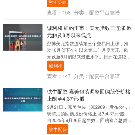
融汇策略
浸式体验和多....
查看：
156
分类：
配资平台靠谱
诚利和 纽约汇市：美元指数三连涨 欧
元触及8月以来低点
彭博美元指数连续第三个交易日上涨，推
动10月创下今年以来第二佳月度表现；欧
元跌至8月初以来最低水平。日元在连续两
日下跌后企稳。 彭博美元即期指数上涨
诚利和
0.2%。 ....
查看：
147
分类：
配资平台靠谱
铁牛配资 嘉美包装调整回购股份价格
上限至4.37元/股
9月21日，嘉美包装（002969）发布公告，
调整后的回购股份价格上限为4.37元/股，
自2025年9月26日起生效，回购资金总额不
低于7500万元且不超过1.....
铁牛配资