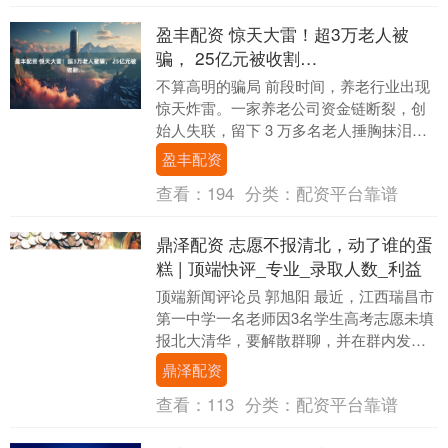
盈丰配资 惊天大雷！超3万老人被
骗， 25亿元被收割…
不算高明的骗局 前段时间，养老行业出现
惊天炸雷。一家养老公司资金链断裂，创
始人失联，留下 3 万多名老人捶胸抹泪。
据说涉案金额超过 25 亿元。这里面有很多
盈丰配资
是老....
查看：
194
分类：
配资平台靠谱
鼎泽配资 志愿不报清北，动了谁的蛋
糕 | 顶端快评_专业_录取人数_利益
顶端新闻评论员 郭旭阳 最近，江西瑞昌市
第一中学一名老师因3名学生高考志愿未填
报北大清华，要解散群聊，并在群内发
表“家长无奈、老师无语，将我们所有的感
鼎泽配资
情都归化为....
查看：
113
分类：
配资平台靠谱