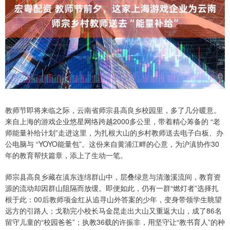
教师节即将来临之际，云南省师宗县高良乡校园里，多了几分暖意。
来自上海的游戏企业悠星网络跨越2000多公里，带着精心筹备的 “老
师能量补给计划”走进这里，为扎根大山的乡村教师送去电子白板、办
公电脑与 “YOYO能量包”。这份来自黄浦江畔的心意，为沪滇协作30
年的教育帮扶篇章，添上了生动一笔。
师宗县高良乡藏在滇东连绵群山中，层叠绿意与清澈溪流间，教育资
源的流动却因群山阻隔而放缓。即便如此，仍有一群“燃灯者”选择扎
根于此：00后教师项金红从追寻山外答案的少年，变身带领学生眺望
远方的引路人；戈勒完小校长马金昆走出大山又重返大山，成了86名
留守儿童的“校园爸爸”；执教36载的许振非，用坚守让“教书育人”的种