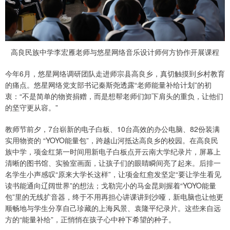
高良民族中学李宏雁老师与悠星网络音乐设计师何方协作开展课程
今年6月，悠星网络调研团队走进师宗县高良乡，真切触摸到乡村教育
的痛点。悠星网络党支部书记秦斯尧透露“老师能量补给计划”的初
衷：“不是简单的物资捐赠，而是想帮老师们卸下肩头的重负，让他们
的坚守更从容。”
教师节前夕，7台崭新的电子白板、10台高效的办公电脑、82份装满
实用物资的 “YOYO能量包”，跨越山河抵达高良乡的校园。在高良民
族中学，项金红第一时间用新电子白板点开云南大学纪录片，屏幕上
清晰的图书馆、实验室画面，让孩子们的眼睛瞬间亮了起来。后排一
名学生小声感叹“原来大学长这样”，让项金红愈发坚定“要让学生看见
读书能通向辽阔世界”的想法；戈勒完小的马金昆则握着“YOYO能量
包”里的无线扩音器，终于不用再担心讲课讲到沙哑，新电脑也让他更
顺畅地与学生分享自己珍藏的上海风景、袁隆平纪录片。这些来自远
方的“能量补给”，正悄悄在孩子心中种下希望的种子。