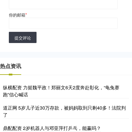
你的邮箱
*
提交评论
热点资讯
纵横配资 力挺魏平政！郑丽文6天2度奔赴彰化，“龟兔赛
跑”信心喊话
道正网 5岁儿子近30万存款，被妈妈取到只剩40多！法院判
了
鼎配配资 2岁机器人与邓亚萍打乒乓，能赢吗？