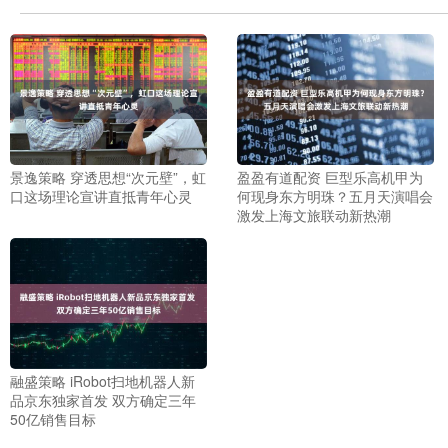
景逸策略 穿透思想“次元壁”，虹
盈盈有道配资 巨型乐高机甲为
口这场理论宣讲直抵青年心灵
何现身东方明珠？五月天演唱会
激发上海文旅联动新热潮
融盛策略 iRobot扫地机器人新
品京东独家首发 双方确定三年
50亿销售目标