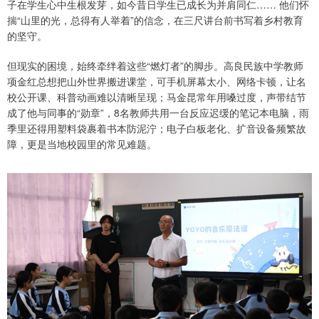
子在学生心中生根发芽，如今昔日学生已成长为并肩同仁…… 他们怀
揣“山里的光，总得有人举着”的信念，在三尺讲台前书写着乡村教育
的坚守。
但现实的困境，始终牵绊着这些“燃灯者”的脚步。高良民族中学教师
项金红总想把山外世界搬进课堂，可手机屏幕太小、网络卡顿，让名
校公开课、科普动画难以清晰呈现；马金昆常年用嗓过度，声带结节
成了他与同事的“勋章”，8名教师共用一台反应迟缓的笔记本电脑，雨
季里还得用塑料袋裹着书本防泥泞；电子白板老化、扩音设备频繁故
障，更是当地校园里的常见难题。