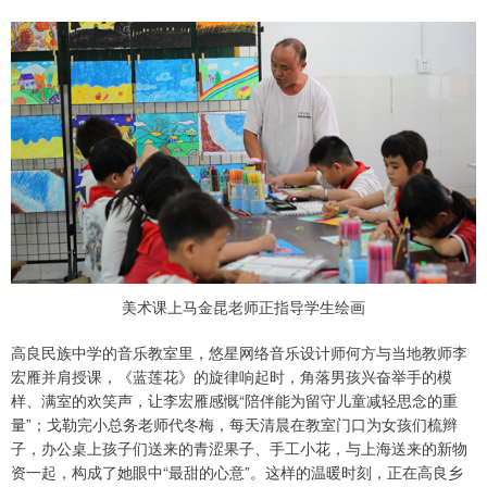
美术课上马金昆老师正指导学生绘画
高良民族中学的音乐教室里，悠星网络音乐设计师何方与当地教师李
宏雁并肩授课，《蓝莲花》的旋律响起时，角落男孩兴奋举手的模
样、满室的欢笑声，让李宏雁感慨“陪伴能为留守儿童减轻思念的重
量”；戈勒完小总务老师代冬梅，每天清晨在教室门口为女孩们梳辫
子，办公桌上孩子们送来的青涩果子、手工小花，与上海送来的新物
资一起，构成了她眼中“最甜的心意”。这样的温暖时刻，正在高良乡