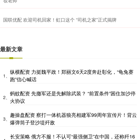
妆老师”
国联优配 欢迎司机回家！虹口这个 “司机之家”正式揭牌
最新文章
纵横配资 力挺魏平政！郑丽文6天2度奔赴彰化，“龟兔赛
1、
跑”信心喊话
蚂蚊配资 先撤军还是先解除武装？ “前置条件”困住加沙停
2、
火协议
趣操盘配资 察打一体机器狼亮相建军99周年宣传片！背云
3、
爆弹筒子登沙堤歼敌
长安策略 俄方不服！不认可“最强侧卫”在中国，还称歼16