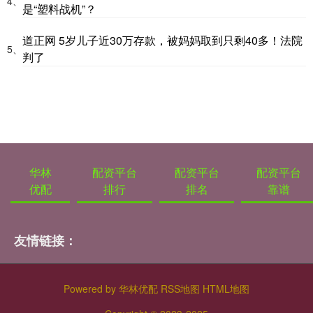
4、
是“塑料战机”？
道正网 5岁儿子近30万存款，被妈妈取到只剩40多！法院
5、
判了
华林
配资平台
配资平台
配资平台
优配
排行
排名
靠谱
友情链接：
Powered by
华林优配
RSS地图
HTML地图