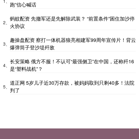
1、
跑”信心喊话
蚂蚊配资 先撤军还是先解除武装？ “前置条件”困住加沙停
2、
火协议
趣操盘配资 察打一体机器狼亮相建军99周年宣传片！背云
3、
爆弹筒子登沙堤歼敌
长安策略 俄方不服！不认可“最强侧卫”在中国，还称歼16
4、
是“塑料战机”？
道正网 5岁儿子近30万存款，被妈妈取到只剩40多！法院
5、
判了