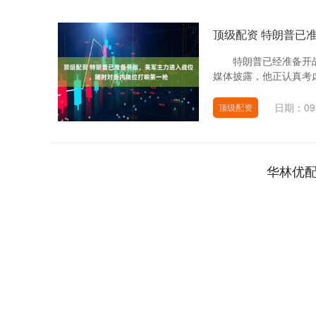
顶级配资 特朗普已
特朗普已经准备开战
媒体披露，他正认真考虑
日期：09
顶级配资
华林优