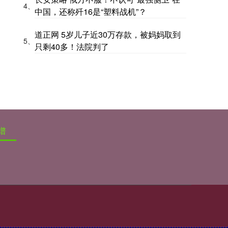
4、
中国，还称歼16是“塑料战机”？
道正网 5岁儿子近30万存款，被妈妈取到
5、
只剩40多！法院判了
谱