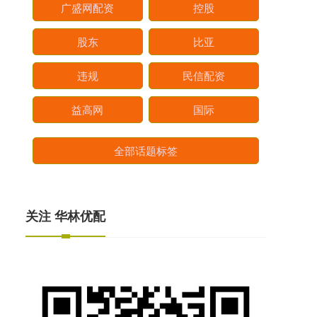
广盛网配资
控股
股东
比亚
违规
民信配资
益高网
国际
全部话题标签
关注 华林优配