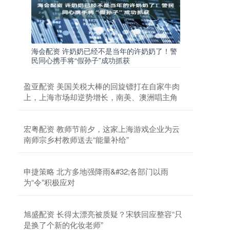
海会配资 许奶奶已经不是当年的许奶奶了！警
民同心携手将“假孙子”成功抓获
盈亚配资 美国关税大棒的回旋镖打在自家牛肉
上，上海市场却逆势增长，南美、澳洲唱主角
宏粤配资 教师节前夕，这家上海游戏企业为云
南师宗乡村教师送去“能量补给”
申捷策略 北方多地强降雨&#32;各部门以雨
为“令”积极应对
旭盛配资 长得太漂亮被质疑？宋轶回应整容“只
是换了个新的化妆老师”