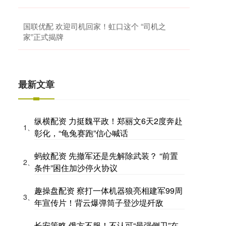
国联优配 欢迎司机回家！虹口这个 “司机之
家”正式揭牌
最新文章
纵横配资 力挺魏平政！郑丽文6天2度奔赴
1、
彰化，“龟兔赛跑”信心喊话
蚂蚊配资 先撤军还是先解除武装？ “前置
2、
条件”困住加沙停火协议
趣操盘配资 察打一体机器狼亮相建军99周
3、
年宣传片！背云爆弹筒子登沙堤歼敌
长安策略 俄方不服！不认可“最强侧卫”在