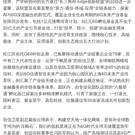
纽带。产学研协同的合力通过“长三角AI-Edge创新联盟”的启动进一步
凝聚，该联盟旨在垂直整合“算力-通信-终端-应用”全链条能力，探索
AI与6G深度融合的新范式。覆盖企业全生命周期的6G未来产业基金
矩阵同步发布，包括1亿元雏鹰培育计划、3亿元6G孵化基金及不低于
20亿元的产业引导基金池，打造“投早、投小、投硬”的金融支撑体
系。同时，发布了系统性的产业培育支持政策，围绕核心技术、高端
载体、产业主体、应用场景、创新生态推出五大行动计划。
松江区依托G60科创走廊，已集聚移动通信产业链重点企业79家，其
中有三大代表性企业：运营“千帆星座”的垣信卫星、全球物联网模组
份额领先的移远通信，以及在低轨卫星测试领域占有率达65%的创远
信科。而以6G信通智谷未来产业园为核心园区的上海6G未来产业培
育区，则汇聚了产业链关键企业，正在构建从概念验证、中试熟化到
金融服务的全链条服务体系。园区内，由专业化团队运营的“六极星
通”孵化器已探索出多种精准孵化模式，引育了新微泛在、一行凌光、
国科赛迈、紫金星宇、真彰科技、欣脑通信等30余家高成长性创新型
企业。
垣信卫星副总裁徐云翔表示，构建空天地一体化网络，是弥补全球数
字鸿沟的‘压舱石’，我们的低轨星座正在为6G时代全球无缝覆盖筑牢
天基底座。创远信科董事长冯跃军则认为，国产高端测试仪器是6G产