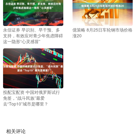
永信证券 早识别、早干预、多
億策略 8月25日车轮钢市场价格
支持，有效应对青少年焦虑障碍
涨20
这一隐形“心灵感冒”
投配宝配资 中国对俄罗斯试行
免签，“战斗民族”最爱
去“Top10”城市是哪里？
相关评论