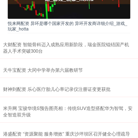
悦来网配资 异环是哪个国家开发的 异环开发商详细介绍_游戏_
玩家_hotta
大财配资 智能骨科迈入成熟应用新阶段，瑞金医院锟铻国产机
器人手术突破300台
天牛宝配资 大冈中学举办第六届教研节
财神到配资 乐心医疗胎儿心率记录仪注册证变更获批
米升网 宝骏华境S预告图亮相：传统SUV造型搭配华为智驾，安
全智造双升级
港盛配资 “资源聚能 服务增效” 重庆沙坪坝区召开健全心理疏导