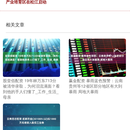
产业培育区在松江启动
相关文章
股壹佰配资 19年林万东713分
赢金配资 暴雨蓝色预警：云南
被清华录取，为何泪流满面？看
贵州等12省区部分地区有大到
到他的手人们懂了_工作_生活_
暴雨 局地大暴雨
母亲