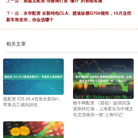
上一篇：
鼎盛宝配资 用微调打造“懂行”的智能客服
下一篇：
永华配资 全新纯电CLA、捷途纵横G700领衔，10月这些
新车将发布，你会选哪个
相关文章
盈配资 iOS 26.4首发全新Siri：
般牛网配资 《梁祝》旋律回荡
苹果员工感到担忧
莫斯科红场，上海爱乐为中俄文
化交流烙添一枚“上海印记”