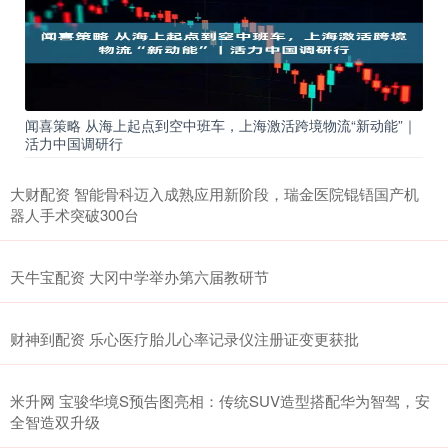
闻喜策略 从海上起点到空中班车，上海激活跨境物流“新动能”｜
活力中国调研行
大财配资 智能骨科迈入成熟应用新阶段，瑞金医院锟铻国产机
器人手术突破300台
天牛宝配资 大冈中学举办第六届教研节
财神到配资 乐心医疗胎儿心率记录仪注册证变更获批
米升网 宝骏华境S预告图亮相：传统SUV造型搭配华为智驾，安
全智造双升级