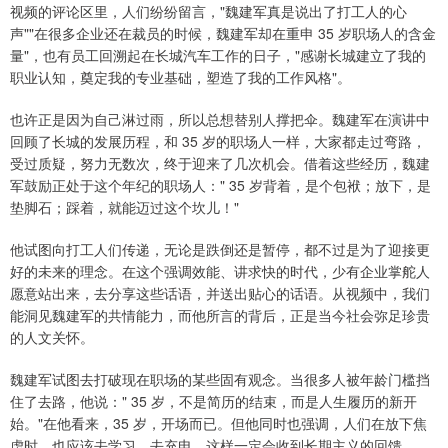
视频的评论区里，人们纷纷留言，"魏建军真是说出了打工人的心
声""在很多企业还在裁员的时候，魏建军却在重申 35 岁职场人的含金
量"，也有员工回溯起在长城汽车工作的日子，"感谢长城建立了我的
职业认知，奠定我的专业基础，塑造了我的工作风格"。
也许正是因为自己淋过雨，所以总想替别人撑把伞。魏建军在演讲中
回顾了长城的发展历程，和 35 岁的职场人一样，大家都走过弯路，
受过质疑，努力无数次，终于迎来了几次机会。借着这些经历，魏建
军鼓励正处于这个年纪的职场人：" 35 岁背着，是个包袱；放下，是
垫脚石；踩着，就能迈过这个坎儿！"
他试图向打工人们传递，无论是跌倒还是暂停，都不过是为了迎接更
好的未来的理念。在这个强调效能、讲求快的时代，少有企业掌舵人
愿意站出来，去分享这些话语，并送出贴心的话语。从视频中，我们
能洞见魏建军的共情能力，而他所言的背后，正是当今社会弥足珍贵
的人文关怀。
魏建军试图去打破现在职场的某些固有观念。当很多人被年龄门槛挡
住了去路，他说：" 35 岁，不是简历的结束，而是人生履历的新开
始。"在他看来，35 岁，开场而已。但他同时也强调，人们在放下焦
虑时，也应该去学习，去充电，这样一定会收到长期主义的回馈。