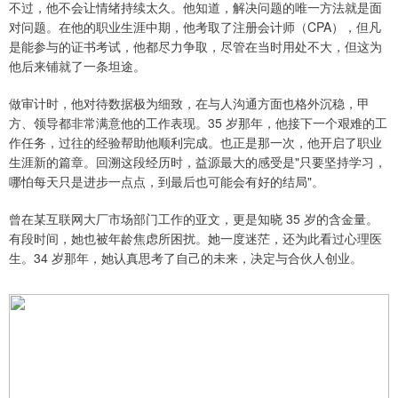
不过，他不会让情绪持续太久。他知道，解决问题的唯一方法就是面
对问题。在他的职业生涯中期，他考取了注册会计师（CPA），但凡
是能参与的证书考试，他都尽力争取，尽管在当时用处不大，但这为
他后来铺就了一条坦途。
做审计时，他对待数据极为细致，在与人沟通方面也格外沉稳，甲
方、领导都非常满意他的工作表现。35 岁那年，他接下一个艰难的工
作任务，过往的经验帮助他顺利完成。也正是那一次，他开启了职业
生涯新的篇章。回溯这段经历时，益源最大的感受是"只要坚持学习，
哪怕每天只是进步一点点，到最后也可能会有好的结局"。
曾在某互联网大厂市场部门工作的亚文，更是知晓 35 岁的含金量。
有段时间，她也被年龄焦虑所困扰。她一度迷茫，还为此看过心理医
生。34 岁那年，她认真思考了自己的未来，决定与合伙人创业。