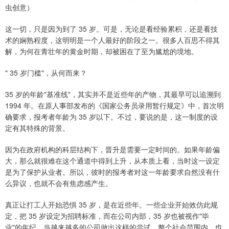
虫创意）
这一切，只是因为到了 35 岁。可是，无论是看经验累积，还是看技
术的娴熟程度，这明明是一个人最好的阶段之一。很多人百思不得其
解，为何在青壮年的黄金时期，却被困在了至为尴尬的境地。
" 35 岁门槛"，从何而来？
35 岁的年龄"基准线"，其实并不是近些年的产物，其最早可以追溯到
1994 年。在原人事部发布的《国家公务员录用暂行规定》中，首次明
确要求，报考者年龄为 35 岁以下。不过，要说的是，这一制度的设
定有其特殊的背景。
因为在政府机构的科层结构下，晋升是需要一定时间的。如果年龄偏
大，那么就很难在这个通道中得到上升，从本质上看，当时这一设定
是为了保护从业者。所以，彼时的报考者对这一年龄要求自然没有什
么异议，也就不会有焦虑感产生。
真正让打工人开始恐惧 35 岁，是在近些年。一些企业开始效仿此规
定，把 35 岁设定为招聘标准，而在公司内部，35 岁也被视作"毕
业"的年纪。当越来越多的公司做出这样的尝试，整个社会范围内，也