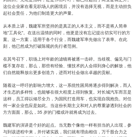
这位企业家在看见职场人的困境后，并没有选择无视，而是主动担负
起社会责任，为他们制造更大的声量。
从本质上讲，魏建军所坚持的是真正的人本主义，而不是将人简单
地"工具化"。在送出温情的同时，他更是没有忘记提出切实可行的方
案。这一方案，适用于各个行业，而魏建军率先做出了表率。在此
刻，他已然成为打破陈规的先行者范例。
在其号召下，职场上对年龄的滤镜将被逐一击碎。当歧视、偏见与门
槛不复存在，那么，那些有经验、懂技术的人会得到身心的解放，他
们自然能释放出更多创造力，进而对社会做出卓越的贡献。
随着这一呼吁的影响力增大，这一系统性困局将逐步得到解决，而人
才生态的多样性，也能够在很大程度上得到恢复。对长城汽车而言是
这样，员工得以倾尽全力，为国民打造用车，也实现自我抱负。对任
何一家企业也应是如此。当这份长期主义和对人的尊重渗透到社会的
方方面面，那么，35 岁的门槛或许就将成为过去。
魏建军的演讲是个好的起点。当无数个像他一样有担当的人出现，参
与到该进程中来，并付诸实践，我们就有理由相信，万千股合力之