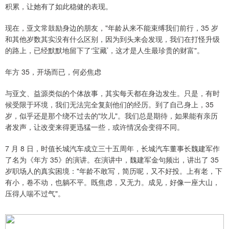
积累，让她有了如此稳健的表现。
现在，亚文常鼓励身边的朋友，"年龄从来不能束缚我们前行，35 岁
和其他岁数其实没有什么区别，因为到头来会发现，我们在打怪升级
的路上，已经默默地留下了‘宝藏’，这才是人生最珍贵的财富"。
年方 35，开场而已，何必焦虑
与亚文、益源类似的个体故事，其实每天都在身边发生。只是，有时
候受限于环境，我们无法完全复刻他们的经历。到了自己身上，35
岁，似乎还是那个绕不过去的"坎儿"。我们总是期待，如果能有亲历
者发声，让改变来得更迅猛一些，或许情况会变得不同。
7 月 8 日，时值长城汽车成立三十五周年，长城汽车董事长魏建军作
了名为《年方 35》的演讲。在演讲中，魏建军金句频出，讲出了 35
岁职场人的真实困境："年龄不敢写，简历呢，又不好投。上有老，下
有小，卷不动，也躺不平。既焦虑，又无力。成见，好像一座大山，
压得人喘不过气"。