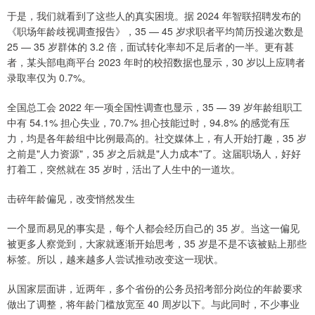
于是，我们就看到了这些人的真实困境。据 2024 年智联招聘发布的
《职场年龄歧视调查报告》，35 — 45 岁求职者平均简历投递次数是
25 — 35 岁群体的 3.2 倍，面试转化率却不足后者的一半。更有甚
者，某头部电商平台 2023 年时的校招数据也显示，30 岁以上应聘者
录取率仅为 0.7%。
全国总工会 2022 年一项全国性调查也显示，35 — 39 岁年龄组职工
中有 54.1% 担心失业，70.7% 担心技能过时，94.8% 的感觉有压
力，均是各年龄组中比例最高的。社交媒体上，有人开始打趣，35 岁
之前是"人力资源"，35 岁之后就是"人力成本"了。这届职场人，好好
打着工，突然就在 35 岁时，活出了人生中的一道坎。
击碎年龄偏见，改变悄然发生
一个显而易见的事实是，每个人都会经历自己的 35 岁。当这一偏见
被更多人察觉到，大家就逐渐开始思考，35 岁是不是不该被贴上那些
标签。所以，越来越多人尝试推动改变这一现状。
从国家层面讲，近两年，多个省份的公务员招考部分岗位的年龄要求
做出了调整，将年龄门槛放宽至 40 周岁以下。与此同时，不少事业