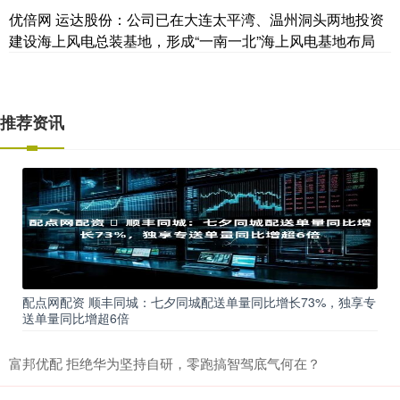
优倍网 运达股份：公司已在大连太平湾、温州洞头两地投资
建设海上风电总装基地，形成“一南一北”海上风电基地布局
推荐资讯
配点网配资 ​顺丰同城：七夕同城配送单量同比增长73%，独享专
送单量同比增超6倍
富邦优配 拒绝华为坚持自研，零跑搞智驾底气何在？