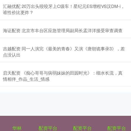
汇融优配 20万出头咬咬牙上C级车！星纪元ES增程VS汉DM-i，
谁性价比更炸？
海证配资 北京市丰台区应急管理局副局长孟洋洋接受审查调查
吉越配资 同一人演完《最美的青春》又演《唐朝诡事录3》，差
点没认出
启天配资 《痴心哥哥与病弱妹妹的田园时光》：细水长流，真
情相伴_作品_生活_情感
华林
配资平台
配资平台
配资平台