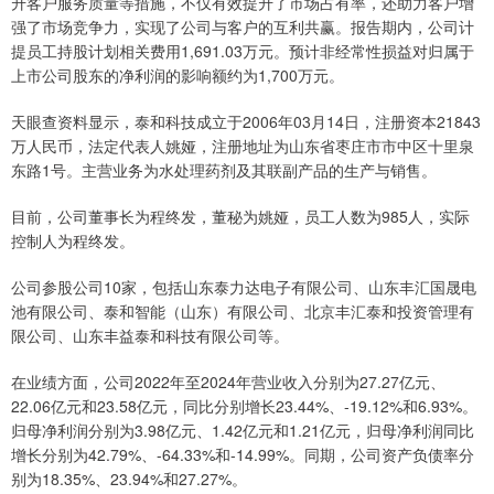
升客户服务质量等措施，不仅有效提升了市场占有率，还助力客户增
强了市场竞争力，实现了公司与客户的互利共赢。报告期内，公司计
提员工持股计划相关费用1,691.03万元。预计非经常性损益对归属于
上市公司股东的净利润的影响额约为1,700万元。
天眼查资料显示，泰和科技成立于2006年03月14日，注册资本21843
万人民币，法定代表人姚娅，注册地址为山东省枣庄市市中区十里泉
东路1号。主营业务为水处理药剂及其联副产品的生产与销售。
目前，公司董事长为程终发，董秘为姚娅，员工人数为985人，实际
控制人为程终发。
公司参股公司10家，包括山东泰力达电子有限公司、山东丰汇国晟电
池有限公司、泰和智能（山东）有限公司、北京丰汇泰和投资管理有
限公司、山东丰益泰和科技有限公司等。
在业绩方面，公司2022年至2024年营业收入分别为27.27亿元、
22.06亿元和23.58亿元，同比分别增长23.44%、-19.12%和6.93%。
归母净利润分别为3.98亿元、1.42亿元和1.21亿元，归母净利润同比
增长分别为42.79%、-64.33%和-14.99%。同期，公司资产负债率分
别为18.35%、23.94%和27.27%。