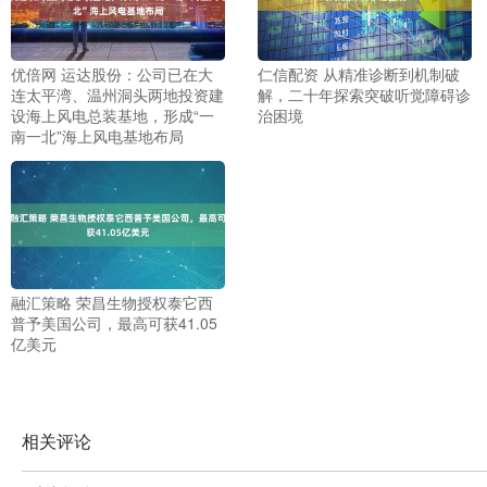
优倍网 运达股份：公司已在大
仁信配资 从精准诊断到机制破
连太平湾、温州洞头两地投资建
解，二十年探索突破听觉障碍诊
设海上风电总装基地，形成“一
治困境
南一北”海上风电基地布局
融汇策略 荣昌生物授权泰它西
普予美国公司，最高可获41.05
亿美元
相关评论